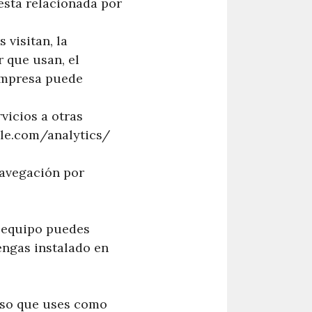
está relacionada por
 visitan, la
r que usan, el
 empresa puede
vicios a otras
gle.com/analytics/
navegación por
u equipo puedes
engas instalado en
aso que uses como