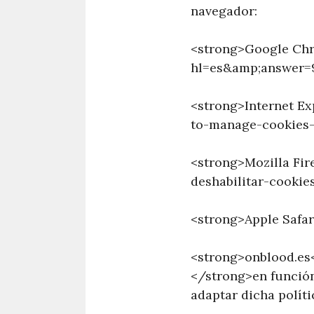
navegador:
<strong>Google Chr
hl=es&amp;answer=
<strong>Internet E
to-manage-cookies-
<strong>Mozilla Fir
deshabilitar-cookie
<strong>Apple Safa
<strong>onblood.es<
</strong>en función 
adaptar dicha políti