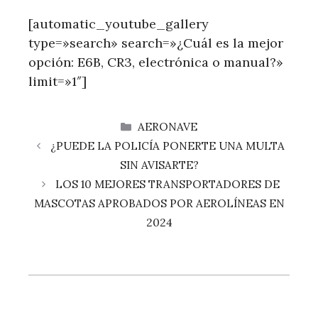
[automatic_youtube_gallery
type=»search» search=»¿Cuál es la mejor
opción: E6B, CR3, electrónica o manual?»
limit=»1″]
CATEGORÍAS
AERONAVE
¿PUEDE LA POLICÍA PONERTE UNA MULTA
SIN AVISARTE?
LOS 10 MEJORES TRANSPORTADORES DE
MASCOTAS APROBADOS POR AEROLÍNEAS EN
2024