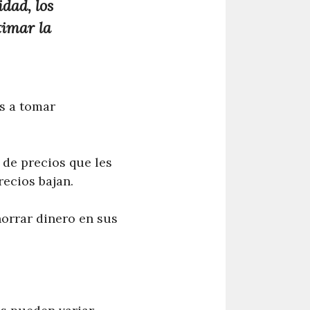
dad, los
timar la
s a tomar
 de precios que les
recios bajan.
horrar dinero en sus