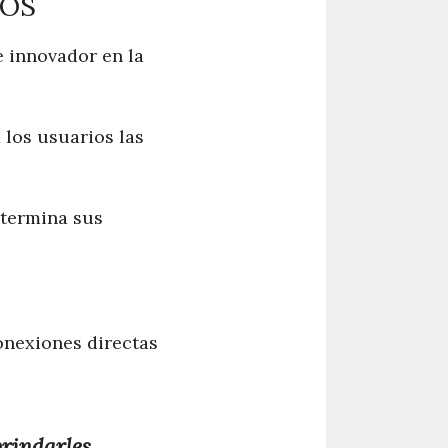
IOS
e innovador en la
 los usuarios las
etermina sus
onexiones directas
brindarles