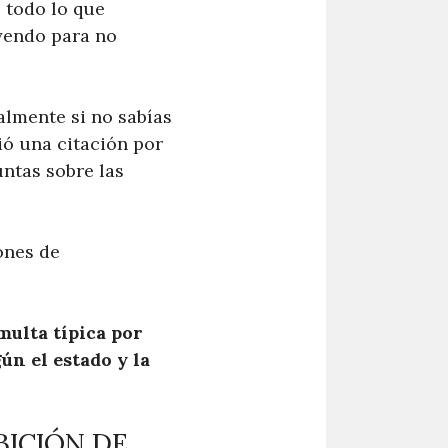
 todo lo que
eyendo para no
almente si no sabías
ió una citación por
ntas sobre las
ones de
multa típica por
ún el estado y la
BICIÓN DE