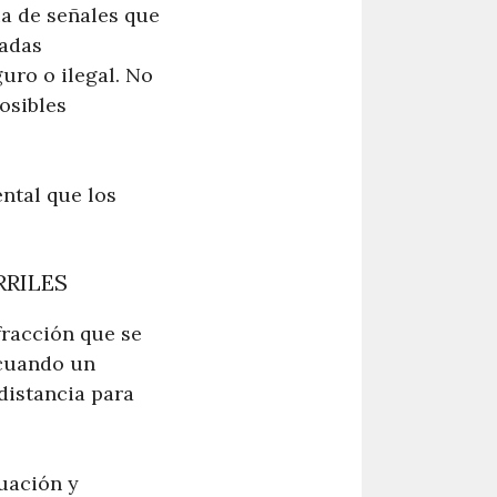
ia de señales que
cadas
uro o ilegal. No
osibles
ental que los
RRILES
fracción que se
 cuando un
 distancia para
uación y