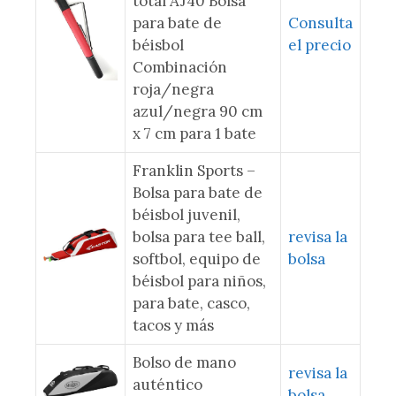
total AJ40 Bolsa
para bate de
Consulta
béisbol
el precio
Combinación
roja/negra
azul/negra 90 cm
x 7 cm para 1 bate
Franklin Sports –
Bolsa para bate de
béisbol juvenil,
bolsa para tee ball,
revisa la
softbol, ​​equipo de
bolsa
béisbol para niños,
para bate, casco,
tacos y más
Bolso de mano
revisa la
auténtico
bolsa