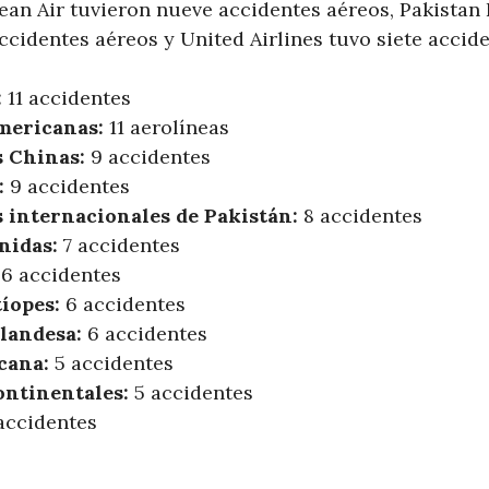
ean Air tuvieron nueve accidentes aéreos, Pakistan 
ccidentes aéreos y United Airlines tuvo siete accid
:
11 accidentes
mericanas:
11 aerolíneas
s Chinas:
9 accidentes
:
9 accidentes
s internacionales de Pakistán:
8 accidentes
nidas:
7 accidentes
6 accidentes
íopes:
6 accidentes
landesa:
6 accidentes
cana:
5 accidentes
ontinentales:
5 accidentes
 accidentes