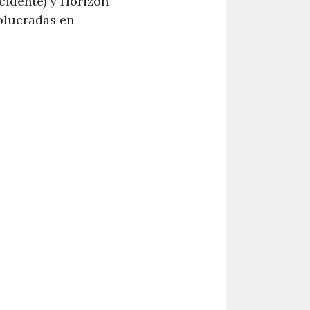
ccidente) y Horizon
volucradas en