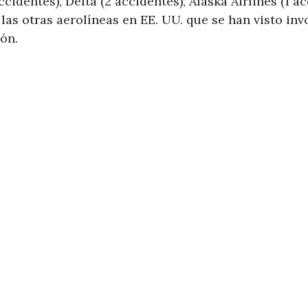
cidentes), Delta (2 accidentes), Alaska Airlines (1 a
n las otras aerolíneas en EE. UU. que se han visto in
ón.