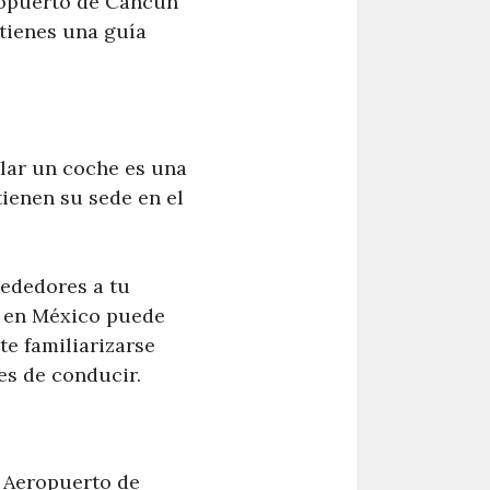
eropuerto de Cancún
 tienes una guía
ilar un coche es una
ienen su sede en el
rededores a tu
r en México puede
te familiarizarse
es de conducir.
l Aeropuerto de