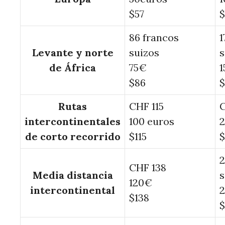
$57
$
86 francos
1
Levante y norte
suizos
s
de África
75€
$86
$
Rutas
CHF 115
intercontinentales
100 euros
de corto recorrido
$115
2
CHF 138
Media distancia
s
120€
intercontinental
$138
$