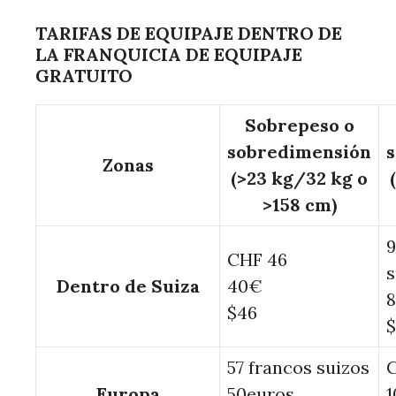
TARIFAS DE EQUIPAJE DENTRO DE
LA FRANQUICIA DE EQUIPAJE
GRATUITO
Sobrepeso o
sobredimensión
Zonas
(>23 kg/32 kg o
>158 cm)
9
CHF 46
s
Dentro de Suiza
40€
8
$46
$
57 francos suizos
C
Europa
50euros
1