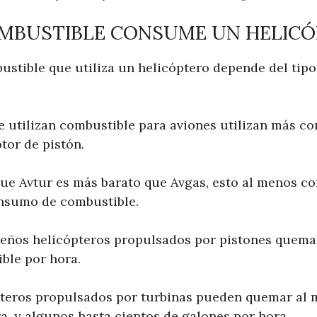
MBUSTIBLE CONSUME UN HELICÓ
ustible que utiliza un helicóptero depende del tip
e utilizan combustible para aviones utilizan más co
tor de pistón.
ue Avtur es más barato que Avgas, esto al menos c
nsumo de combustible.
eños helicópteros propulsados ​​por pistones quema
ble por hora.
teros propulsados ​​por turbinas pueden quemar al
a, y algunos hasta cientos de galones por hora.