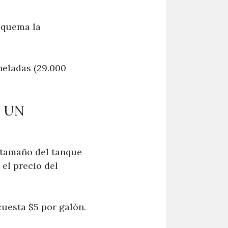
, quema la
neladas (29.000
 UN
l tamaño del tanque
 el precio del
uesta $5 por galón.