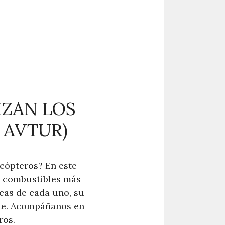
IZAN LOS
 AVTUR)
icópteros? En este
os combustibles más
cas de cada uno, su
nte. Acompáñanos en
ros.