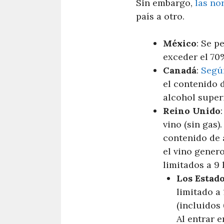
Sin embargo,
las no
país a otro.
México
: Se p
exceder el 70
Canadá
:
Segú
el contenido d
alcohol super
Reino Unido
vino (sin gas)
contenido de a
el vino gener
limitados a 9 l
Los Estad
limitado a 
(incluidos 
Al entrar e