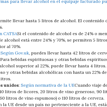
rmas para llevar alcohol en el equipaje facturado p
ermite llevar hasta 5 litros de alcohol. El contenido
%.
n CATSA
Si el contenido de alcohol es de 24% o meno
e alcohol está entre 24% y 70%, se permiten 5 litro
ior al 70%.
:
Según Gov.uk
, puedes llevar hasta 42 litros de cerv
. Para bebidas espirituosas y otras bebidas espiritu
lcohol superior al 22%, puede llevar hasta 4 litros
oso y otras bebidas alcohólicas con hasta un 22% de
itros.
os unidos
:
Según normativa de la UE
Cuando viaje de
10 litros de licores, 20 litros de vino generoso, 90 li
60 litros de vino espumoso) o 110 litros de cerveza.
n la UE desde un país no perteneciente a la UE, está 