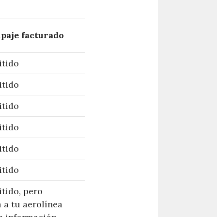
paje facturado
tido
tido
tido
tido
tido
tido
tido, pero
 a tu aerolínea