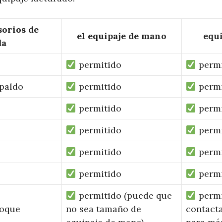
orios de
el equipaje de mano
equi
da
permitido
permi
spaldo
permitido
permi
permitido
permi
permitido
permi
permitido
permi
permitido
permi
permitido (puede que
permi
hoque
no sea tamaño de
contacta