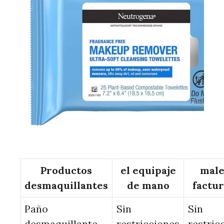
Productos
el equipaje
male
desmaquillantes
de mano
factu
Paño
Sin
Sin
desmaquillante
restricciones
restric