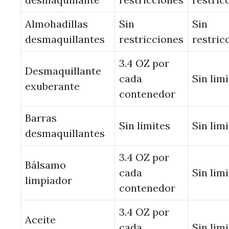
Almohadillas
Sin
Sin
desmaquillantes
restricciones
restric
3.4 OZ por
Desmaquillante
cada
Sin lim
exuberante
contenedor
Barras
Sin limites
Sin lim
desmaquillantes
3.4 OZ por
Bálsamo
cada
Sin lim
limpiador
contenedor
3.4 OZ por
Aceite
cada
Sin lim