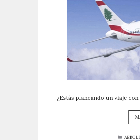
¿Estás planeando un viaje con 
M
CATEG
AEROL