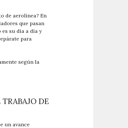
to de aerolínea? En
viadores que pasan
es su día a día y
repárate para
vamente según la
 TRABAJO DE
de un avance