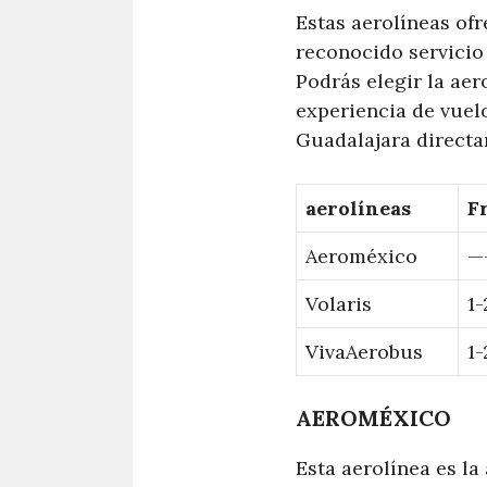
Estas aerolíneas ofr
reconocido servicio
Podrás elegir la aer
experiencia de vuelo
Guadalajara directa
aerolíneas
F
Aeroméxico
—
Volaris
1-
VivaAerobus
1-
AEROMÉXICO
Esta aerolínea es la