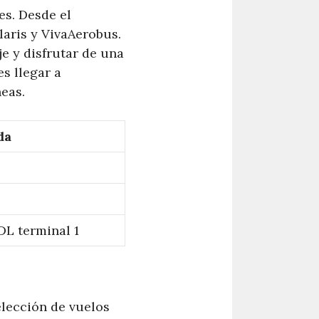
es. Desde el
laris y VivaAerobus.
je y disfrutar de una
s llegar a
eas.
da
L terminal 1
elección de vuelos