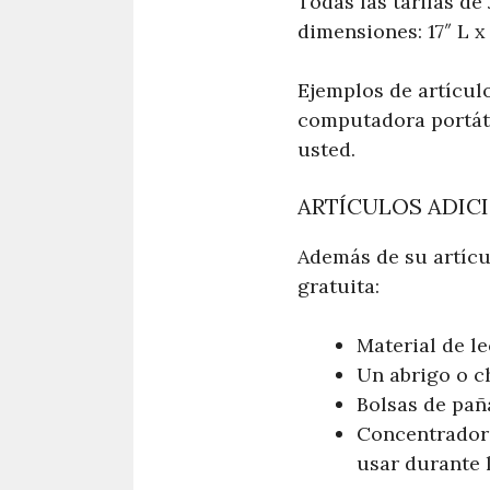
Todas las tarifas de
dimensiones: 17″ L x
Ejemplos de artícul
computadora portáti
usted.
ARTÍCULOS ADIC
Además de su artícu
gratuita:
Material de le
Un abrigo o c
Bolsas de pañ
Concentradore
usar durante 