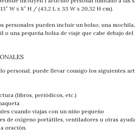
 JetBlue incluyen 1 artículo personal limitado a las 
 13″ W x 8″ H / (43,2 L x 33 W x 20,32 H cm).
os personales pueden incluir un bolso, una mochila,
l o una pequeña bolsa de viaje que cabe debajo del 
IONALES
lo personal, puede llevar consigo los siguientes ar
ctura (libros, periódicos, etc.)
haqueta
ales cuando viajas con un niño pequeño
s de oxígeno portátiles, ventiladores u otras ayuda
la oración.