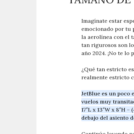
Imagínate estar esp
emocionado por tu pr
la aerolínea con el
tan rigurosos son lo
año 2024. ¡No te lo 
¿Qué tan estricto es
realmente estricto 
JetBlue es un poco 
vuelos muy transita
17″L x 13″W x 8″H –
debajo del asiento d
Continúe leyendo pa