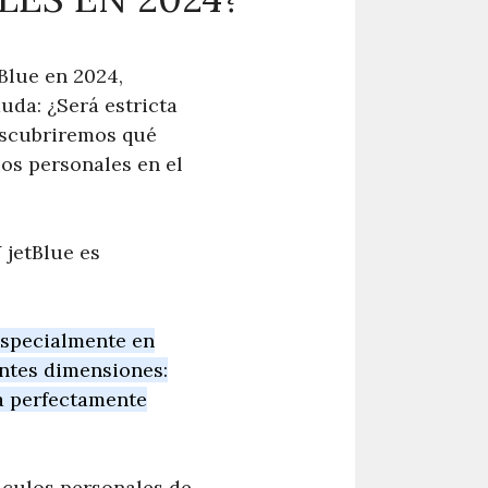
Blue en 2024,
uda: ¿Será estricta
descubriremos qué
los personales en el
 jetBlue es
 especialmente en
entes dimensiones:
pa perfectamente
ículos personales de