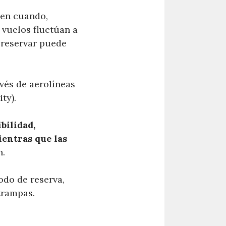
 en cuando,
 vuelos fluctúan a
e reservar puede
vés de aerolíneas
ty).
bilidad,
entras que las
n.
odo de reserva,
trampas.