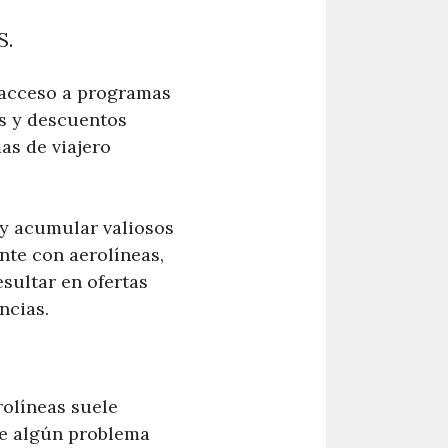
S.
l acceso a programas
as y descuentos
as de viajero
s y acumular valiosos
nte con aerolíneas,
esultar en ofertas
ncias.
rolíneas suele
ge algún problema