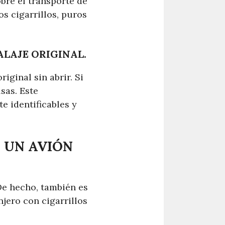
obre el transporte de
s cigarrillos, puros
ALAJE ORIGINAL.
iginal sin abrir. Si
sas. Este
e identificables y
N UN AVIÓN
 De hecho, también es
njero con cigarrillos