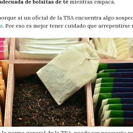
adecuada de bolsitas de té
mientras empaca.
porque si un oficial de la TSA encuentra algo sospe
o
. Por eso es mejor tener cuidado que arrepentirse 
n la norma general de la TSA, puede ser necesario p