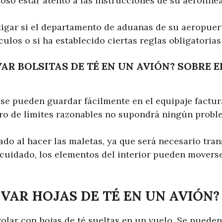
oso estar atento a las instrucciones de su aerolínea
igar si el departamento de aduanas de su aeropuer
culos o si ha establecido ciertas reglas obligatorias
AR BOLSITAS DE TÉ EN UN AVIÓN? SOBRE E
té se pueden guardar fácilmente en el equipaje factu
o de límites razonables no supondrá ningún probl
do al hacer las maletas, ya que será necesario tran
 cuidado, los elementos del interior pueden movers
VAR HOJAS DE TÉ EN UN AVIÓN?
olar con hojas de té sueltas en un vuelo. Se pueden 