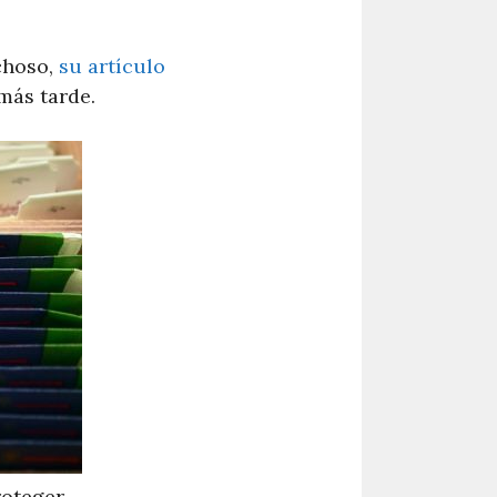
choso,
su artículo
más tarde.
roteger