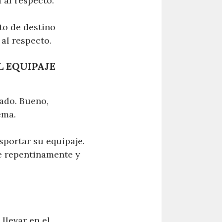
 al respecto.
to de destino
 al respecto.
L EQUIPAJE
rado. Bueno,
ema.
sportar su equipaje.
e repentinamente y
llevar en el