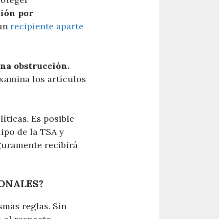
ción por
 un
recipiente aparte
na obstrucción.
xamina los artículos
ticas. Es posible
ipo de la TSA y
guramente recibirá
IONALES?
ismas reglas. Sin