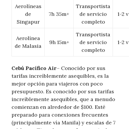
Aerolíneas
Transportista
de
7h 35m+
de servicio
1-2 
Singapur
completo
Transportista
Aerolínea
9h 15m+
de servicio
1-2 
de Malasia
completo
Cebú Pacífico Air
– Conocido por sus
tarifas increíblemente asequibles, es la
mejor opción para viajeros con poco
presupuesto. Es conocido por sus tarifas
increíblemente asequibles, que a menudo
comienzan en alrededor de $100. Esté
preparado para conexiones frecuentes
(principalmente vía Manila) y escalas de 7