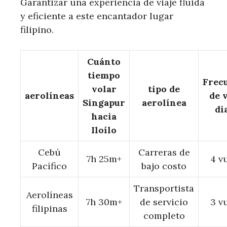
Garantizar una experiencia de viaje fluida
y eficiente a este encantador lugar
filipino.
Cuánto
tiempo
Frec
volar
tipo de
aerolíneas
de 
Singapur
aerolínea
di
hacia
Iloílo
Cebú
Carreras de
7h 25m+
4 v
Pacífico
bajo costo
Transportista
Aerolíneas
7h 30m+
de servicio
3 v
filipinas
completo