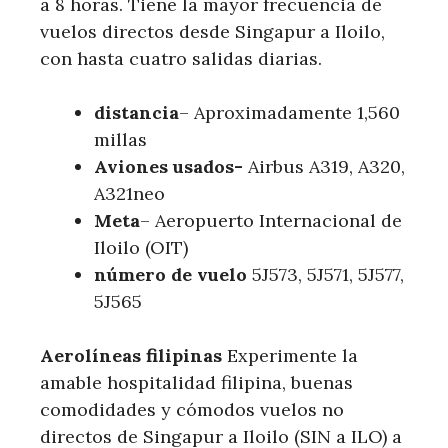
a 8 horas. Tiene la mayor frecuencia de
vuelos directos desde Singapur a Iloilo,
con hasta cuatro salidas diarias.
distancia
– Aproximadamente 1,560
millas
Aviones usados-
Airbus A319, A320,
A321neo
Meta
– Aeropuerto Internacional de
Iloilo (OIT)
número de vuelo
5J573, 5J571, 5J577,
5J565
Aerolíneas filipinas
Experimente la
amable hospitalidad filipina, buenas
comodidades y cómodos vuelos no
directos de Singapur a Iloilo (SIN a ILO) a