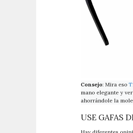
Consejo
: Mira eso
T
mano elegante y vers
ahorrándole la moles
USE GAFAS D
Hay diferentes opini