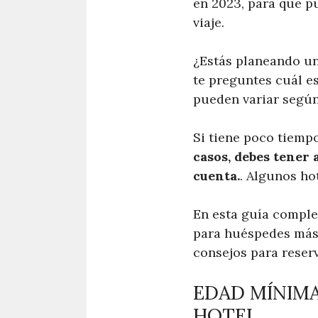
en 2023, para que p
viaje.
¿Estás planeando un 
te preguntes cuál e
pueden variar según
Si tiene poco tiemp
casos, debes tener 
cuenta.
. Algunos ho
En esta guía comple
para huéspedes más j
consejos para reserv
EDAD MÍNIMA
HOTEL