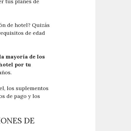
r tus planes de
ión de hotel? Quizás
requisitos de edad
la mayoría de los
hotel por tu
años.
el, los suplementos
os de pago y los
IONES DE